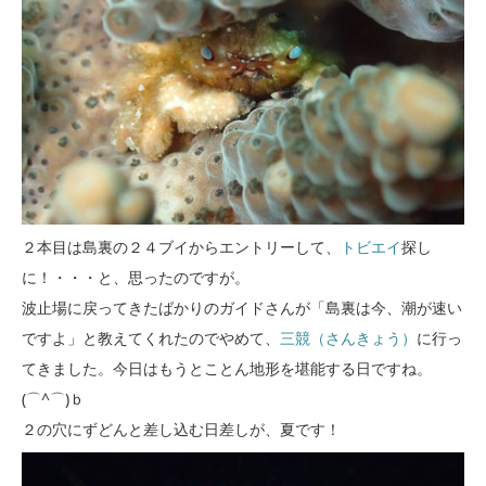
２本目は島裏の２４ブイからエントリーして、
トビエイ
探し
に！・・・と、思ったのですが。
波止場に戻ってきたばかりのガイドさんが「島裏は今、潮が速い
ですよ」と教えてくれたのでやめて、
三競（さんきょう）
に行っ
てきました。今日はもうとことん地形を堪能する日ですね。
(⌒^⌒)ｂ
２の穴にずどんと差し込む日差しが、夏です！