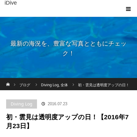
iDive
最新の海況を、豊富な写真とともにチェッ
ク！
ホーム
ブログ
Diving Log
,
全体
初・雲見は透明度アップの日！
【2016年7月23日】
Diving Log
2016.07.23
初・雲見は透明度アップの日！【2016年7
月23日】