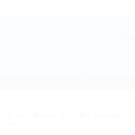
iDive
最新の海況を、豊富な写真とともにチェッ
ク！
ホーム
ブログ
Diving Log
,
全体
ようやく穏やかになった雲見
【2016年1月21日】
Diving Log
2016.01.21
ようやく穏やかになった雲見【2016年1月
21日】