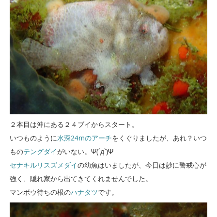
２本目は沖にある２４ブイからスタート。
いつものように
水深24mのアーチ
をくぐりましたが、あれ？いつ
もの
テングダイ
がいない。Ψ(´д`)Ψ
セナキルリスズメダイ
の幼魚はいましたが、今日は妙に警戒心が
強く、隠れ家から出てきてくれませんでした。
マンボウ待ちの根の
ハナタツ
です。