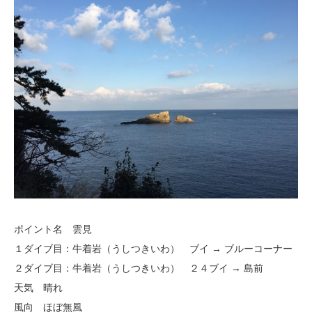
ポイント名 雲見
１ダイブ目：牛着岩（うしつきいわ） ブイ → ブルーコーナー
２ダイブ目：牛着岩（うしつきいわ） ２４ブイ → 島前
天気 晴れ
風向 ほぼ無風