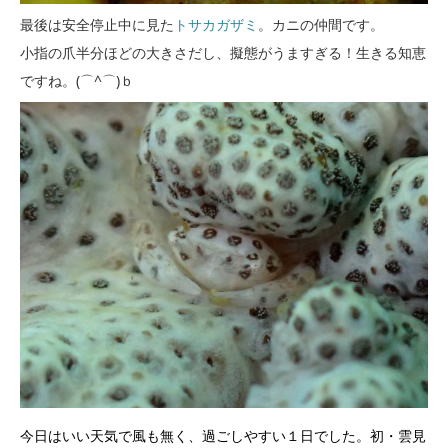
最後は安全停止中に見た
トサカガザミ
。カニの仲間です。
小指の爪半分ほどの大きさだし、擬態がうますぎる！生きる知恵
ですね。(⌒^⌒)ｂ
今日はいい天気で風も無く、過ごしやすい１日でした。初・雲見