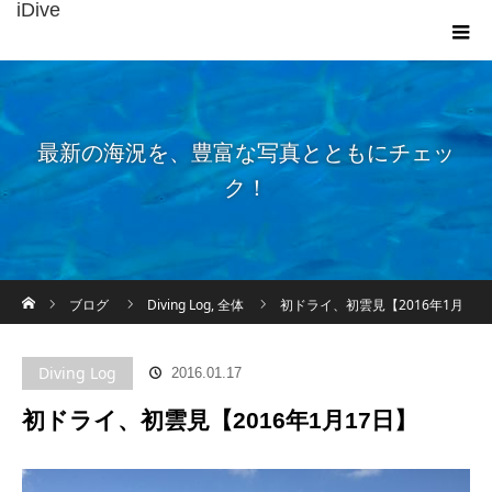
iDive
最新の海況を、豊富な写真とともにチェッ
ク！
ホーム
ブログ
Diving Log
,
全体
初ドライ、初雲見【2016年1月
17日】
Diving Log
2016.01.17
初ドライ、初雲見【2016年1月17日】