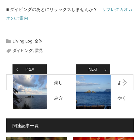
■ ダイビングのあとにリラックスしませんか？
リフレクカオカ
オのご案内
Diving Log
,
全体
ダイビング
,
雲見
PREV
NEXT
楽し
よう
み方
やく
いろ
穏や
関連記事一覧
いろ
かに