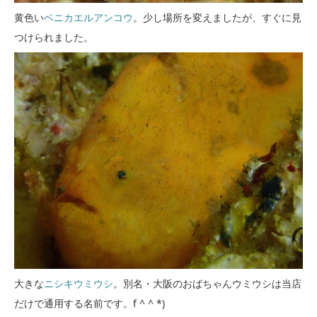
黄色い
ベニカエルアンコウ
。少し場所を変えましたが、すぐに見
つけられました。
大きな
ニシキウミウシ
。別名・大阪のおばちゃんウミウシは当店
だけで通用する名前です。f ^ ^ *)