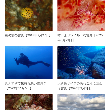
な雲
なっ
見
た雲
【2016
見
嵐の前の雲見【2018年7月27日】
昨日よりワイルドな雲見【2025
年3月23日】
年1
【2016
月16
年1
日】
月21
日】
見えすぎて気持ち悪い雲見？！
大きめサイズのあれこれに出会
【2022年11月6日】
う雲見【2020年3月1日】