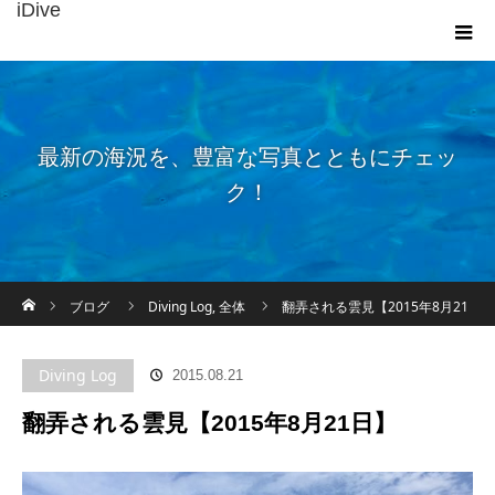
iDive
最新の海況を、豊富な写真とともにチェッ
ク！
ホーム
ブログ
Diving Log
,
全体
翻弄される雲見【2015年8月21
日】
Diving Log
2015.08.21
翻弄される雲見【2015年8月21日】