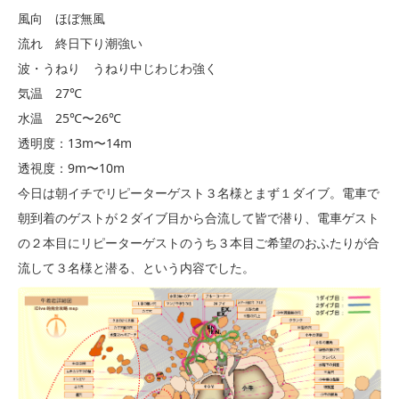
風向 ほぼ無風
流れ 終日下り潮強い
波・うねり うねり中じわじわ強く
気温 27℃
水温 25℃〜26℃
透明度：13m〜14m
透視度：9m〜10m
今日は朝イチでリピーターゲスト３名様とまず１ダイブ。電車で
朝到着のゲストが２ダイブ目から合流して皆で潜り、電車ゲスト
の２本目にリピーターゲストのうち３本目ご希望のおふたりが合
流して３名様と潜る、という内容でした。