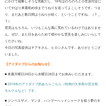
にかけて縦断しそうな気配だし、16号はのろのろと小笠原付近に
いてやはり来週初め頃までうねりを送ってよこしそうです。つま
り、まだあと数日間はうねりが続く、ということですね。（Ｔ＿
Ｔ）
雲見はもちろん、いつもこんな風に荒れているわけではありませ
ん。ぜひ、また日をあらためて穏やかな雲見を楽しみにいらして
くださいね。
今日の写真提供はチアキさん、ヒロシさんです。ありがとうござ
いました。
【アイダイブからのお知らせ】
■ 来週月曜日24日から水曜日26日までお休みいただきます。
■
2016年のアイダイブ的あちらこちら（恒例の久米島や宮古島、
モルクルなど）です。
■ ジンベエザメ、マンタ、ハンマーヘッドシャークを狙う夢の８