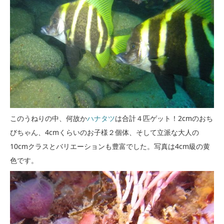
このうねりの中、何故か
ハナタツ
は合計４匹ゲット！2cmのおち
びちゃん、4cmくらいのお子様２個体、そして立派な大人の
10cmクラスとバリエーションも豊富でした。写真は4cm級の黄
色です。