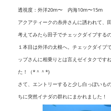
透視度：外洋20m〜 内海10m〜15m
アクアティークの糸井さんに誘われて、
考えてみたら田子でチェックダイブする
１本目は外洋の太根へ。チェックダイブ
ップさんに相乗りとは言えゼイタクです
た！（*＾＾*)
さて、エントリーすると少し白っぽいも
ちに突然イナダの群れにまかれました！