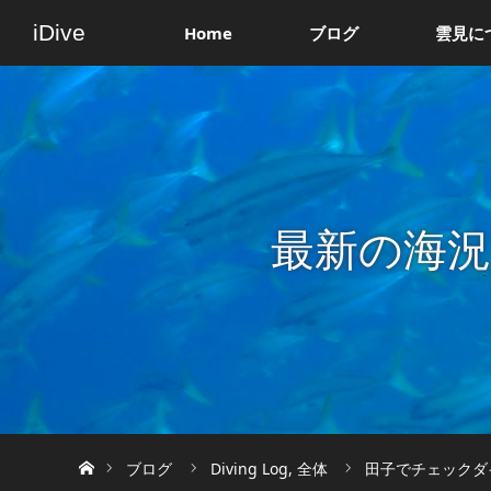
iDive
Home
ブログ
雲見に
最新の海
ホーム
ブログ
Diving Log
,
全体
田子でチェックダイ