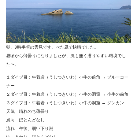
朝、9時半頃の雲見です。べた凪で快晴でした。
昼頃から薄曇りになりましたが、風も無く潜りやすい環境でし
た〜。
１ダイブ目：牛着岩（うしつきいわ）小牛の前角 → ブルーコー
ナー
２ダイブ目：牛着岩（うしつきいわ）小牛の洞窟 → 小牛の前角
３ダイブ目：牛着岩（うしつきいわ）小牛の洞窟 → グンカン
天気 晴れのち薄曇り
風向 ほとんどなし
流れ 午後、弱い下り潮
波・うねり ほとんどなし