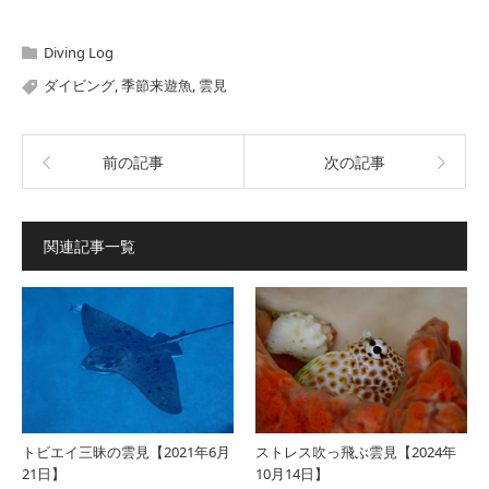
Diving Log
ダイビング
,
季節来遊魚
,
雲見
前の記事
次の記事
関連記事一覧
トビエイ三昧の雲見【2021年6月
ストレス吹っ飛ぶ雲見【2024年
21日】
10月14日】