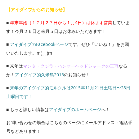
【アイダイブからのお知らせ】
■
年末年始（１２月２７日から１月4日）は休まず営業
していま
す！今月２６日と来月５日はお休みいただきます！
■
アイダイブのFacebookページ
です。ぜひ「いいね！」をお願
いいたします。m(_ _)m
■ 来年は
マンタ・クジラ・ハンマーヘッドシャークの三冠
なる
か！
アイダイブ的久米島2015
のお知らせ！
■
来年のアイダイブ的モルクルは2015年11月21日土曜日〜28日
土曜日です！
■ もっと詳しい情報は
アイダイブのホームページ
へ！
お問い合わせの場合はこちらのページにメールアドレス・電話番
号などあります！