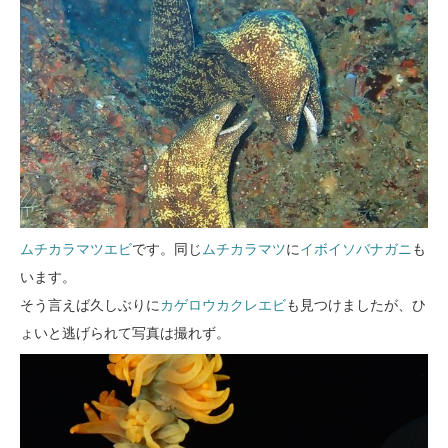
ムチカラマツエビ
です。同じ
ムチカラマツ
に
イボイソバナガニ
も
います。
そう言えば久しぶりに
カゲロウカクレエビ
も見つけましたが、ひ
ょいと逃げられて写真は撮れず。