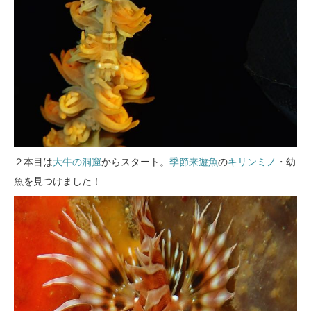
２本目は
大牛の洞窟
からスタート。
季節来遊魚
の
キリンミノ
・幼
魚を見つけました！