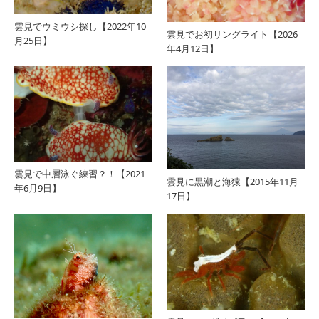
雲見でウミウシ探し【2022年10
雲見でお初リングライト【2026
月25日】
年4月12日】
雲見で中層泳ぐ練習？！【2021
雲見に黒潮と海猿【2015年11月
年6月9日】
17日】