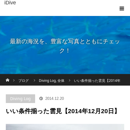
iDive
最新の海況を、豊富な写真とともにチェッ
ク！
ホーム
ブログ
Diving Log
,
全体
いい条件揃った雲見【2014年
12月20日】
Diving Log
2014.12.20
いい条件揃った雲見【2014年12月20日】