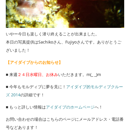
いやー今日も楽しく潜り終えることが出来ました。
本日の写真提供はSachikoさん、Fujiyoさんです。ありがとうご
ざいました！
【アイダイブからのお知らせ】
■ 来週
２４日水曜日、お休み
いただきます。m(_ _)m
■ 今年もモルディブに夢を見に！
アイダイブ的モルディブクルー
ズ 2014
の詳細です！
■ もっと詳しい情報は
アイダイブのホームページ
へ！
お問い合わせの場合はこちらのページにメールアドレス・電話番
号などあります！