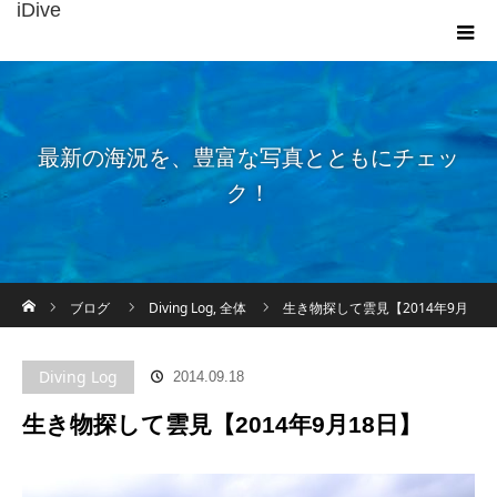
iDive
最新の海況を、豊富な写真とともにチェッ
ク！
ホーム
ブログ
Diving Log
,
全体
生き物探して雲見【2014年9月
18日】
Diving Log
2014.09.18
生き物探して雲見【2014年9月18日】