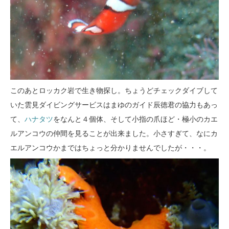
このあとロッカク岩で生き物探し。ちょうどチェックダイブして
いた雲見ダイビングサービスはまゆのガイド辰徳君の協力もあっ
て、
ハナタツ
をなんと４個体、そして小指の爪ほど・極小のカエ
ルアンコウの仲間を見ることが出来ました。小さすぎて、なにカ
エルアンコウかまではちょっと分かりませんでしたが・・・。