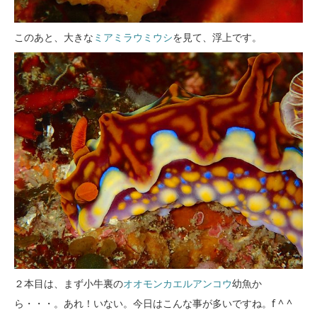
このあと、大きな
ミアミラウミウシ
を見て、浮上です。
２本目は、まず小牛裏の
オオモンカエルアンコウ
幼魚か
ら・・・。あれ！いない。今日はこんな事が多いですね。f ^ ^