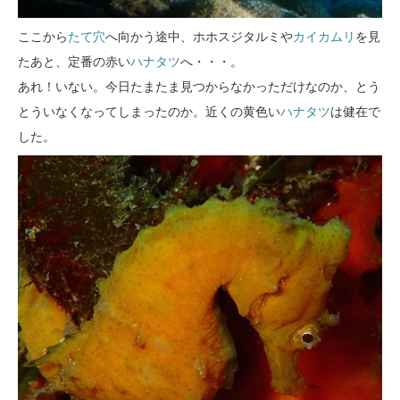
ここから
たて穴
へ向かう途中、ホホスジタルミや
カイカムリ
を見
たあと、定番の赤い
ハナタツ
へ・・・。
あれ！いない。今日たまたま見つからなかっただけなのか、とう
とういなくなってしまったのか。近くの黄色い
ハナタツ
は健在で
した。