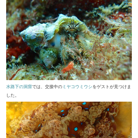
水路下の洞窟
では、交接中の
ミヤコウミウシ
をゲストが見つけま
した。