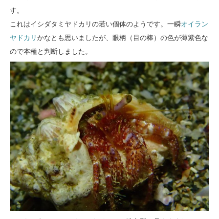
す。
これはイシダタミヤドカリの若い個体のようです。一瞬
オイラン
ヤドカリ
かなとも思いましたが、眼柄（目の棒）の色が薄紫色な
ので本種と判断しました。