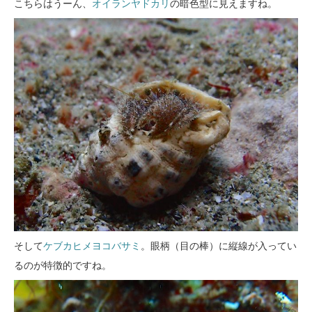
こちらはうーん、
オイランヤドカリ
の暗色型に見えますね。
そして
ケブカヒメヨコバサミ
。眼柄（目の棒）に縦線が入ってい
るのが特徴的ですね。