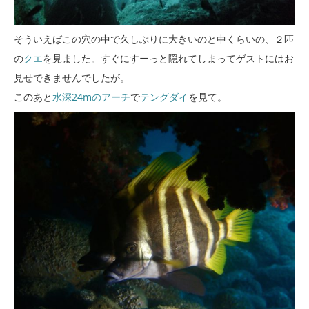
そういえばこの穴の中で久しぶりに大きいのと中くらいの、２匹
の
クエ
を見ました。すぐにすーっと隠れてしまってゲストにはお
見せできませんでしたが。
このあと
水深24mのアーチ
で
テングダイ
を見て。