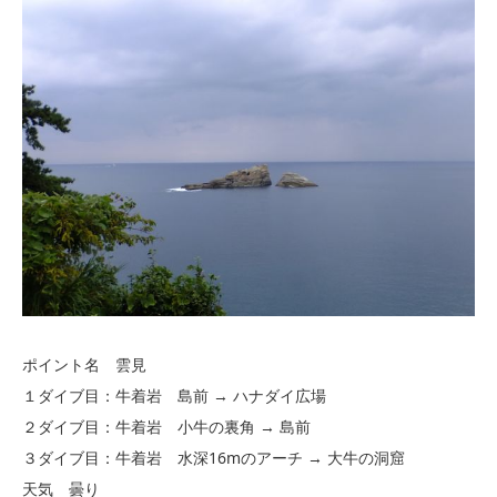
ポイント名 雲見
１ダイブ目：牛着岩 島前 → ハナダイ広場
２ダイブ目：牛着岩 小牛の裏角 → 島前
３ダイブ目：牛着岩 水深16mのアーチ → 大牛の洞窟
天気 曇り