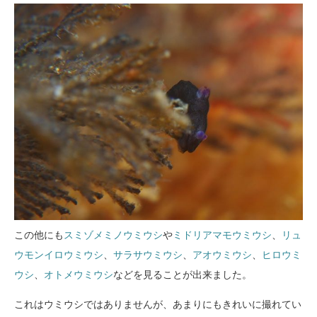
この他にも
スミゾメミノウミウシ
や
ミドリアマモウミウシ
、
リュ
ウモンイロウミウシ
、
サラサウミウシ
、
アオウミウシ
、
ヒロウミ
ウシ
、
オトメウミウシ
などを見ることが出来ました。
これはウミウシではありませんが、あまりにもきれいに撮れてい