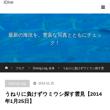
iDive
最新の海況を、豊富な写真とともにチェッ
ク！
ホーム
ブログ
Diving Log
,
全体
うねりに負けずウミウシ探す雲
見【2014年1月25日】
Diving Log
2014.01.25
うねりに負けずウミウシ探す雲見【2014
年1月25日】