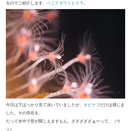
るのでご紹介します。
ベニクダウミヒドラ
。
今日は下ばっかり見て泳いでいましたが、
キビナゴ
だけは感じま
した。その存在を。
だって水中で音が聞こえますもん。ざざざざざぁーって。（ウ
ソ）