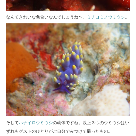
なんてきれいな色合いなんでしょうね〜。
ミチヨミノウミウシ
。
そして
ハナイロウミウシ
の幼体ですね。以上３つのウミウシはい
ずれもゲストのひとりがご自分でみつけて撮ったもの。