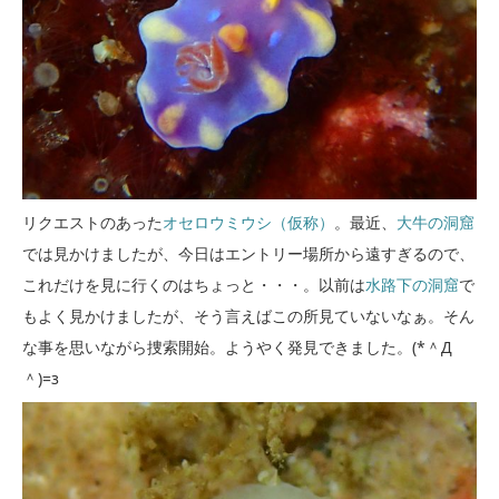
リクエストのあった
オセロウミウシ（仮称）
。最近、
大牛の洞窟
では見かけましたが、今日はエントリー場所から遠すぎるので、
これだけを見に行くのはちょっと・・・。以前は
水路下の洞窟
で
もよく見かけましたが、そう言えばこの所見ていないなぁ。そん
な事を思いながら捜索開始。ようやく発見できました。(*＾Д
＾)=з