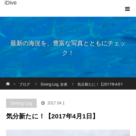
iDive
最新の海況を、豊富な写真とともにチェッ
ク！
ホーム
ブログ
Diving Log
,
全体
気分新たに！【2017年4月1
日】
Diving Log
2017.04.1
気分新たに！【2017年4月1日】