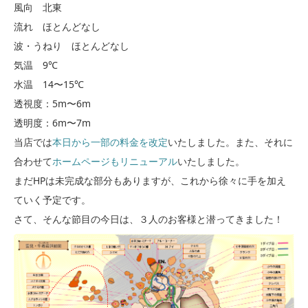
風向 北東
流れ ほとんどなし
波・うねり ほとんどなし
気温 9℃
水温 14〜15℃
透視度：5m〜6m
透明度：6m〜7m
当店では
本日から一部の料金を改定
いたしました。また、それに
合わせて
ホームページもリニューアル
いたしました。
まだHPは未完成な部分もありますが、これから徐々に手を加え
ていく予定です。
さて、そんな節目の今日は、３人のお客様と潜ってきました！