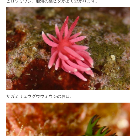
ヒロウミウシ。触角の襞ヒダがよく分かります。
サガミリュウグウウミウシのお口。