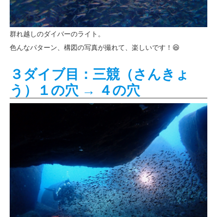
群れ越しのダイバーのライト。
色んなパターン、構図の写真が撮れて、楽しいです！😆
３ダイブ目：三競（さんきょ
う）１の穴 → ４の穴