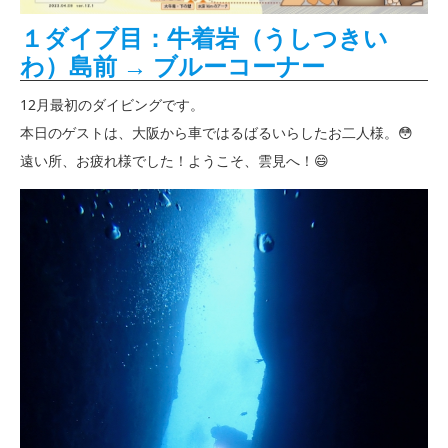
１ダイブ目：牛着岩（うしつきい
わ）島前 → ブルーコーナー
12月最初のダイビングです。
本日のゲストは、大阪から車ではるばるいらしたお二人様。😳
遠い所、お疲れ様でした！ようこそ、雲見へ！😄