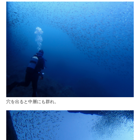
穴を出ると中層にも群れ。