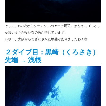
そして、Hの穴からクランク、24アーチ周辺にはもうスゴいとし
か言いようがない数の魚が群れています！
いやー、大阪からわざわざ来た甲斐がありましたね！😄
２ダイブ目：黒崎（くろさき）
先端 → 浅根