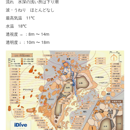
流れ 水深の浅い所は下り潮
波・うねり ほとんどなし
最高気温 11℃
水温 18℃
透視度 → ：8m 〜 14m
透明度 ↓ ：10m 〜 18m