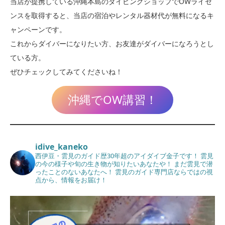
当店が提携している沖縄本島のダイビングショップでOWライセ
ンスを取得すると、当店の宿泊やレンタル器材代が無料になるキ
ャンペーンです。
これからダイバーになりたい方、お友達がダイバーになろうとし
ている方。
ぜひチェックしてみてくださいね！
沖縄でOW講習！
idive_kaneko
西伊豆・雲見のガイド歴30年超のアイダイブ金子です！
雲見
の今の様子や旬の生き物が知りたいあなたや！
まだ雲見で潜
ったことのないあなたへ！
雲見のガイド専門店ならではの視
点から、情報をお届け！