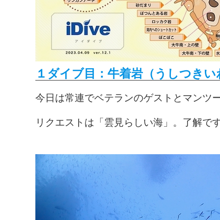
１ダイブ目：牛着岩（うしつきいわ
今日は常連でベテランのゲストとマンツ
リクエストは「雲見らしい海」。了解です！🙆