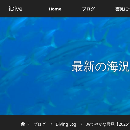
iDive
Home
ブログ
雲見に
最新の海
ホーム
ブログ
Diving Log
あでやかな雲見【2025年