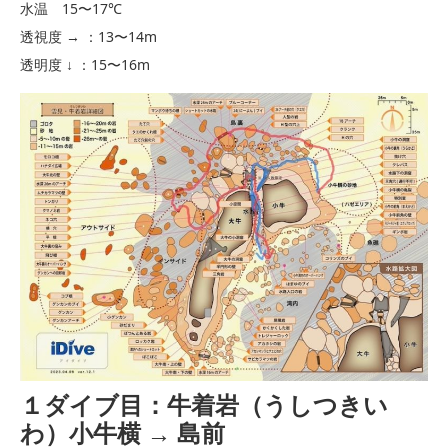
水温 15〜17℃
透視度 → ：13〜14m
透明度 ↓ ：15〜16m
１ダイブ目：牛着岩（うしつきい
わ）小牛横 → 島前