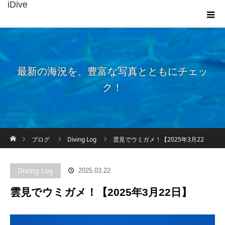
iDive
最新の海況を、豊富な写真とともにチェッ
ク！
ホーム
ブログ
Diving Log
雲見でウミガメ！【2025年3月22
日】
Diving Log
2025.03.22
雲見でウミガメ！【2025年3月22日】