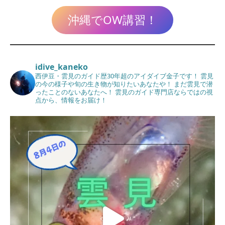
沖縄でOW講習！
idive_kaneko
西伊豆・雲見のガイド歴30年超のアイダイブ金子です！
雲見
の今の様子や旬の生き物が知りたいあなたや！
まだ雲見で潜
ったことのないあなたへ！
雲見のガイド専門店ならではの視
点から、情報をお届け！