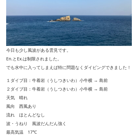
今日も少し風波がある雲見です。
En.とEx.は制限されました。
でも水中に入ってしまえば特に問題なくダイビングできました！
１ダイブ目：牛着岩（うしつきいわ）小牛横 → 島前
２ダイブ目：牛着岩（うしつきいわ）小牛横 → 島前
天気 晴れ
風向 西風あり
流れ ほとんどなし
波・うねり 風波だんだん強く
最高気温 17℃