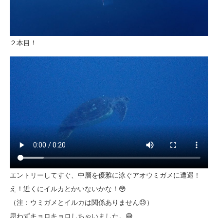
２本目！
エントリーしてすぐ、中層を優雅に泳ぐアオウミガメに遭遇！
え！近くにイルカとかいないかな！😳
（注：ウミガメとイルカは関係ありません😓）
思わずキョロキョロしちゃいました。😅