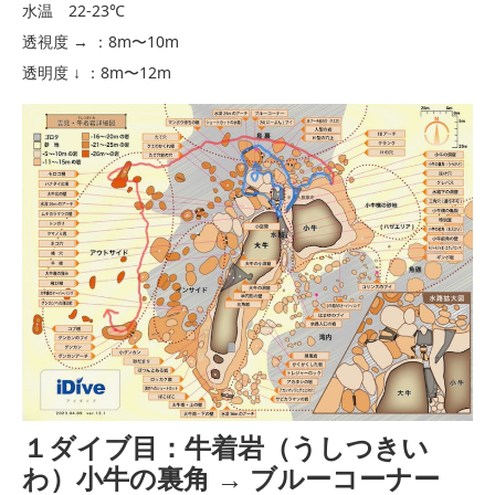
水温 22-23℃
透視度 → ：8m〜10m
透明度 ↓ ：8m〜12m
１ダイブ目：牛着岩（うしつきい
わ）小牛の裏角 → ブルーコーナー