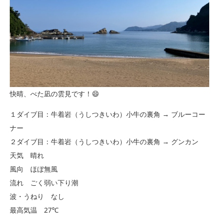
快晴、べた凪の雲見です！😄
１ダイブ目：牛着岩（うしつきいわ）小牛の裏角 → ブルーコー
ナー
２ダイブ目：牛着岩（うしつきいわ）小牛の裏角 → グンカン
天気 晴れ
風向 ほぼ無風
流れ ごく弱い下り潮
波・うねり なし
最高気温 27℃