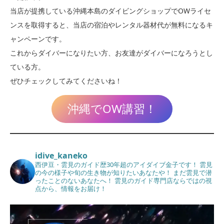
当店が提携している沖縄本島のダイビングショップでOWライセ
ンスを取得すると、当店の宿泊やレンタル器材代が無料になるキ
ャンペーンです。
これからダイバーになりたい方、お友達がダイバーになろうとし
ている方。
ぜひチェックしてみてくださいね！
沖縄でOW講習！
idive_kaneko
西伊豆・雲見のガイド歴30年超のアイダイブ金子です！
雲見
の今の様子や旬の生き物が知りたいあなたや！
まだ雲見で潜
ったことのないあなたへ！
雲見のガイド専門店ならではの視
点から、情報をお届け！