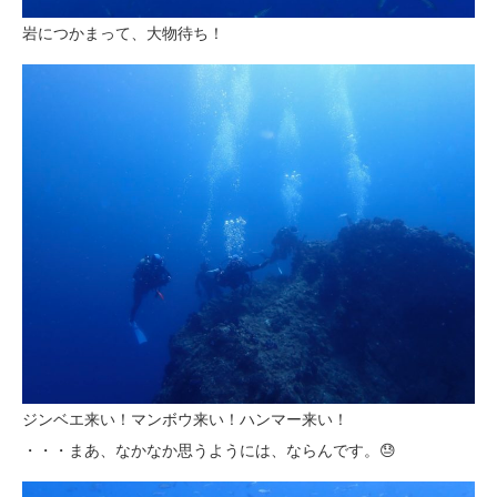
岩につかまって、大物待ち！
ジンベエ来い！マンボウ来い！ハンマー来い！
・・・まあ、なかなか思うようには、ならんです。😓