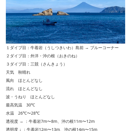
１ダイブ目：牛着岩（うしつきいわ）島前 → ブルーコーナー
２ダイブ目：外洋・沖の根（おきのね）
３ダイブ目：三競（さんきょう）
天気 秋晴れ
風向 ほとんどなし
流れ ほとんどなし
波・うねり ほとんどなし
最高気温 30℃
水温 26℃〜28℃
透視度 → ：牛着岩7m〜8m、沖の根11m〜12m
透明度 ↓ ：牛着岩12m〜13m、沖の根14m〜15m