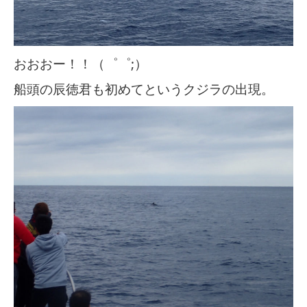
おおおー！！（゜゜;）
船頭の辰徳君も初めてというクジラの出現。