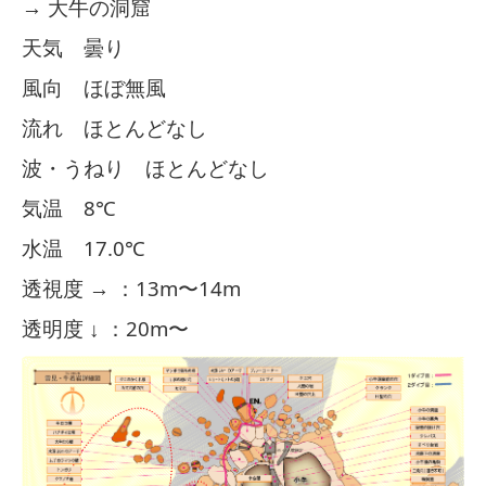
→ 大牛の洞窟
天気 曇り
風向 ほぼ無風
流れ ほとんどなし
波・うねり ほとんどなし
気温 8℃
水温 17.0℃
透視度 → ：13m〜14m
透明度 ↓ ：20m〜