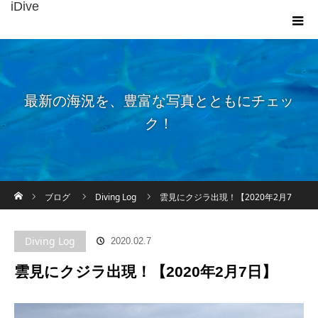
iDive
最新の海況を、豊富な写真とともにチェッ
ク！
ホーム
ブログ
Diving Log
雲見にクジラ出現！【2020年2月7
日】
Diving Log
2020.02.7
雲見にクジラ出現！【2020年2月7日】