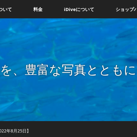
ついて
料金
iDiveについて
ショップ
況を、豊富な写真とともに
22年8月25日】