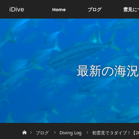
iDive
Home
ブログ
雲見に
最新の海
ホーム
ブログ
Diving Log
初雲見で３ダイブ！【20