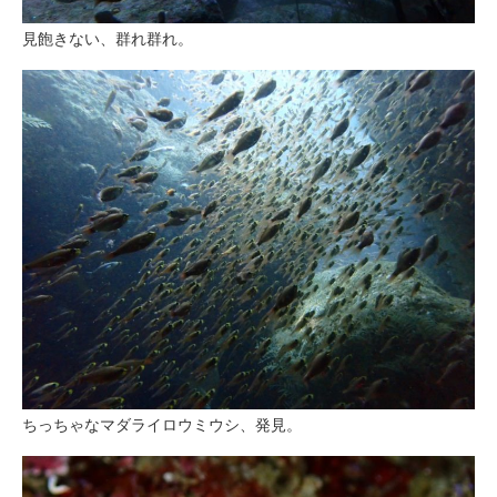
見飽きない、群れ群れ。
ちっちゃなマダライロウミウシ、発見。