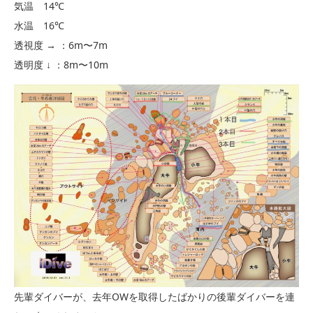
気温 14℃
水温 16℃
透視度 → ：6m〜7m
透明度 ↓ ：8m〜10m
先輩ダイバーが、去年OWを取得したばかりの後輩ダイバーを連