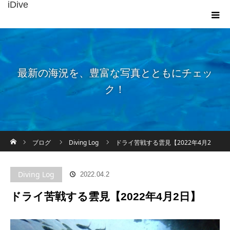
iDive
最新の海況を、豊富な写真とともにチェッ
ク！
ホーム
ブログ
Diving Log
ドライ苦戦する雲見【2022年4月2
日】
Diving Log
2022.04.2
ドライ苦戦する雲見【2022年4月2日】