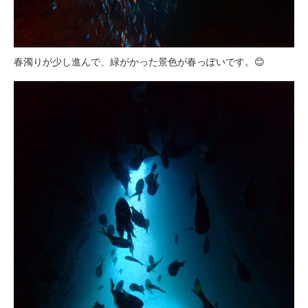
春濁りが少し進んで、緑がかった景色が春っぽいです。😊