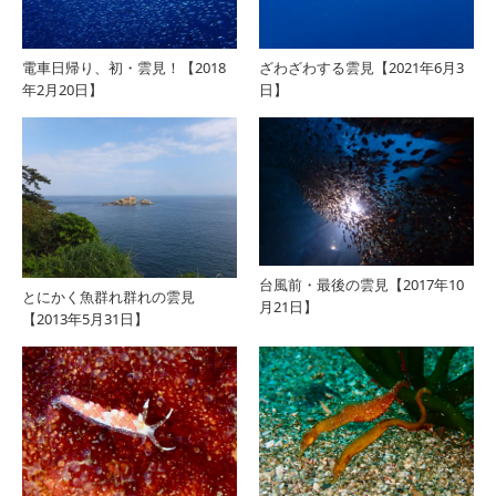
電車日帰り、初・雲見！【2018
ざわざわする雲見【2021年6月3
年2月20日】
日】
台風前・最後の雲見【2017年10
とにかく魚群れ群れの雲見
月21日】
【2013年5月31日】