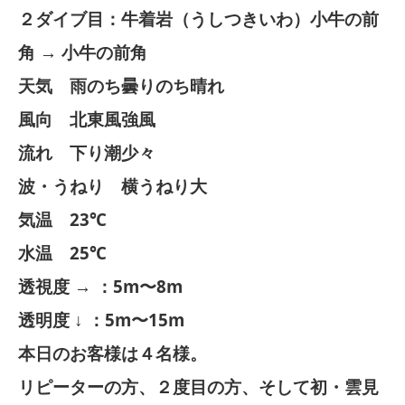
２ダイブ目：牛着岩（うしつきいわ）小牛の前
角 → 小牛の前角
天気 雨のち曇りのち晴れ
風向 北東風強風
流れ 下り潮少々
波・うねり 横うねり大
気温 23℃
水温 25℃
透視度 → ：5m〜8m
透明度 ↓ ：5m〜15m
本日のお客様は４名様。
リピーターの方、２度目の方、そして初・雲見