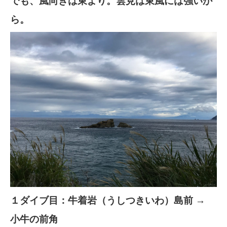
でも、風向きは東より。雲見は東風には強いか
ら。
１ダイブ目：牛着岩（うしつきいわ）島前 →
小牛の前角