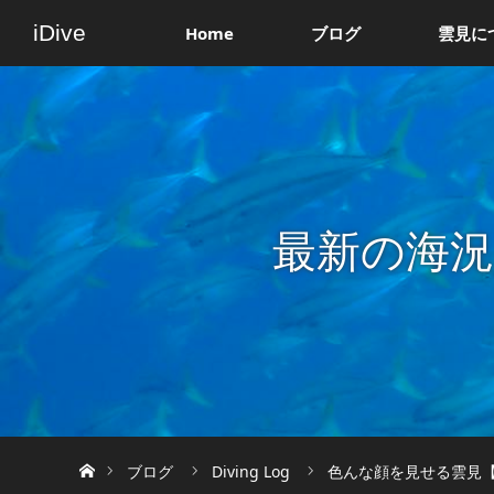
iDive
Home
ブログ
雲見に
最新の海
ホーム
ブログ
Diving Log
色んな顔を見せる雲見【2