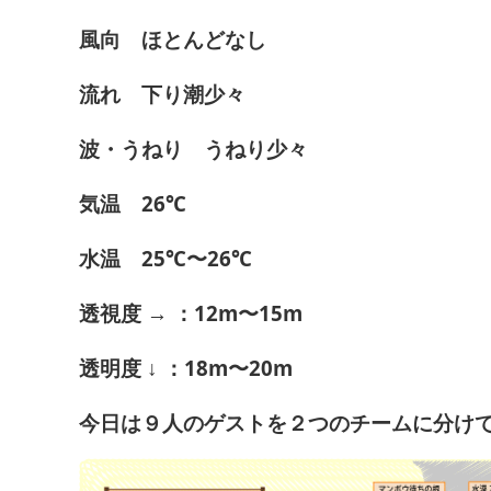
風向 ほとんどなし
流れ 下り潮少々
波・うねり うねり少々
気温 26℃
水温 25℃〜26℃
透視度 → ：12m〜15m
透明度 ↓ ：18m〜20m
今日は９人のゲストを２つのチームに分け