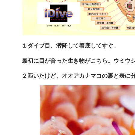
１ダイブ目、潜降して着底してすぐ。
最初に目が合った生き物がこちら。ウミウ
２匹いたけど、オオアカナマコの裏と表に