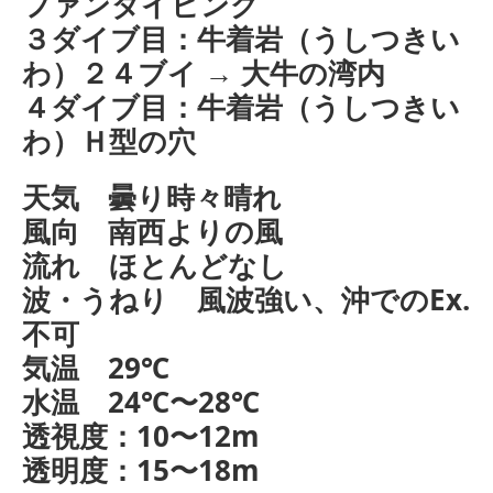
ファンダイビング
３ダイブ目：牛着岩（うしつきい
わ）２４ブイ → 大牛の湾内
４ダイブ目：牛着岩（うしつきい
わ）Ｈ型の穴
天気 曇り時々晴れ
風向 南西よりの風
流れ ほとんどなし
波・うねり 風波強い、沖でのEx.
不可
気温 29℃
水温 24℃〜28℃
透視度：10〜12m
透明度：15〜18m