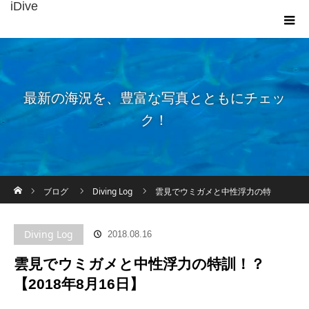
iDive
最新の海況を、豊富な写真とともにチェッ
ク！
ホーム
ブログ
Diving Log
雲見でウミガメと中性浮力の特
訓！？【2018年8月16日】
Diving Log
2018.08.16
雲見でウミガメと中性浮力の特訓！？
【2018年8月16日】