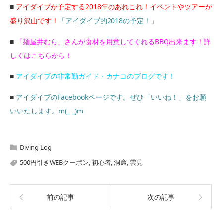
■
アイダイブが予定する2018年のあれこれ！イベントやツアーが
盛り沢山です！
「アイダイブ的2018の予定！」
■
「麺屋井むら」さんが食材を用意してくれるBBQ出来ます！詳
しくはこちらから！
■
アイダイブの非常勤ガイド・カナコのブログです！
■
アイダイブのFacebookページです。ぜひ「いいね！」をお願
いいたします。m(_ _)m
Diving Log
500円引きWEBクーポン
,
初心者
,
洞窟
,
雲見
前の記事
次の記事