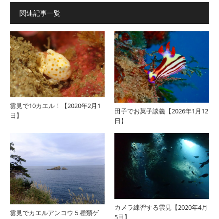
関連記事一覧
雲見で10カエル！【2020年2月1
田子でお菓子談義【2026年1月12
日】
日】
カメラ練習する雲見【2020年4月
雲見でカエルアンコウ５種類ゲ
5日】