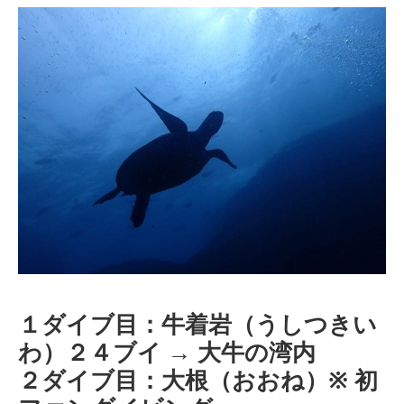
１ダイブ目：牛着岩（うしつきい
わ）２４ブイ → 大牛の湾内
２ダイブ目：大根（おおね）※ 初