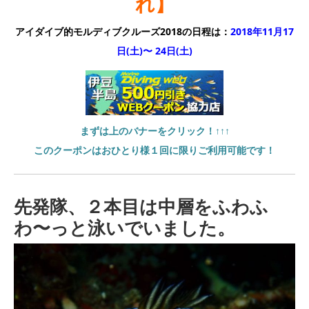
れ】
アイダイブ的モルディブクルーズ2018の日程は：
2018年11月17
日(土)〜 24日(土)
まずは上のバナーをクリック！↑↑↑
このクーポンはおひとり様１回に限りご利用可能です！
先発隊、２本目は中層をふわふ
わ〜っと泳いでいました。