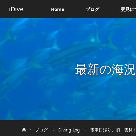
iDive
Home
ブログ
雲見に
最新の海
ホーム
ブログ
Diving Log
電車日帰り、初・雲見！【