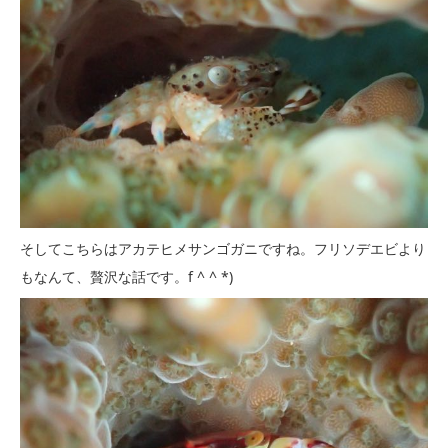
そしてこちらはアカテヒメサンゴガニですね。フリソデエビより
もなんて、贅沢な話です。f ^ ^ *)