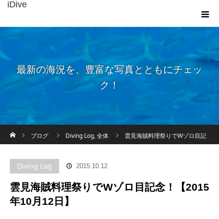
iDive
最新の海況を、豊富な写真とともにチェッ
ク！
ホーム
ブログ
Diving Log
,
全体
雲見海賊料理祭りでWゾロ目記
念！【2015年10月12日】
Diving Log
2015.10.12
雲見海賊料理祭りでWゾロ目記念！【2015
年10月12日】