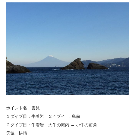
ポイント名 雲見
１ダイブ目：牛着岩 ２４ブイ → 島前
２ダイブ目：牛着岩 大牛の湾内 → 小牛の前角
天気 快晴