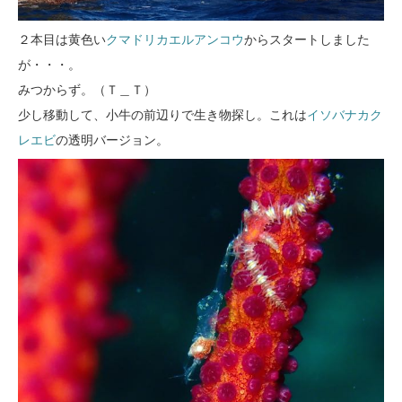
２本目は黄色い
クマドリカエルアンコウ
からスタートしました
が・・・。
みつからず。（Ｔ＿Ｔ）
少し移動して、小牛の前辺りで生き物探し。これは
イソバナカク
レエビ
の透明バージョン。