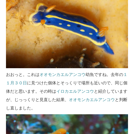
おおっと。これは
オオモンカエルアンコウ
幼魚ですね。去年の
１
１月３０日
に見つけた個体とそっくりで場所も近いので、同じ個
体だと思います。その時は
イロカエルアンコウ
と紹介しています
が、じっっくりと見直した結果、
オオモンカエルアンコウ
と判断
し直しました。