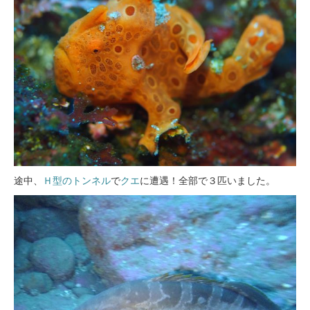
途中、
Ｈ型のトンネル
で
クエ
に遭遇！全部で３匹いました。