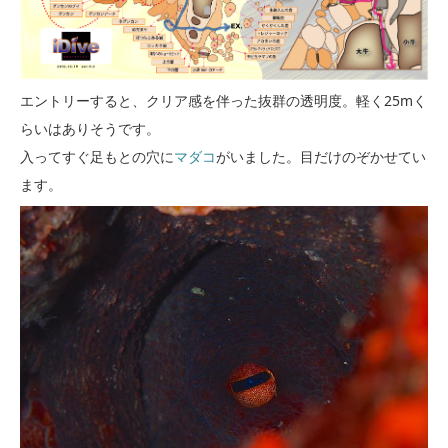
エントリーすると、クリア感を伴った抜群の透明度。軽く25mく
らいはありそうです。
入ってすぐ足もとの穴に
マダコ
がいました。目だけのぞかせてい
ます。