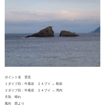
ポイント名 雲見
１ダイブ目：牛着岩 ２４ブイ → 島前
２ダイブ目：牛着岩 ２４ブイ → 湾内
天気 晴れ
風向 西より