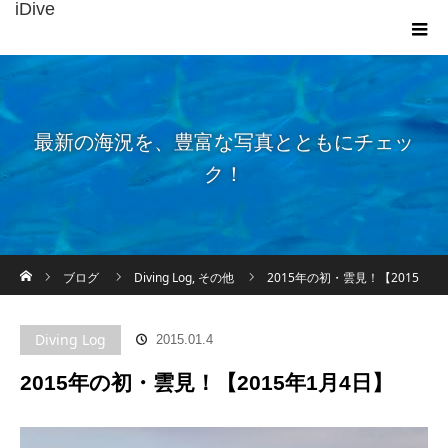
iDive
最新の海況を、豊富な写真とともにチェッ
ク！
ホーム
ブログ
Diving Log
,
その他
2015年の初・雲見！【2015
年1月4日】
Diving Log
2015.01.4
2015年の初・雲見！【2015年1月4日】