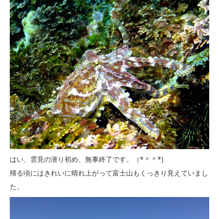
はい、雲見の潜り初め、無事終了です。（*＾＾*)
帰る頃にはきれいに晴れ上がって富士山もくっきり見えていまし
た。