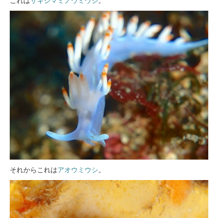
これは
サキシマミノウミウシ
。
それからこれは
アオウミウシ
。