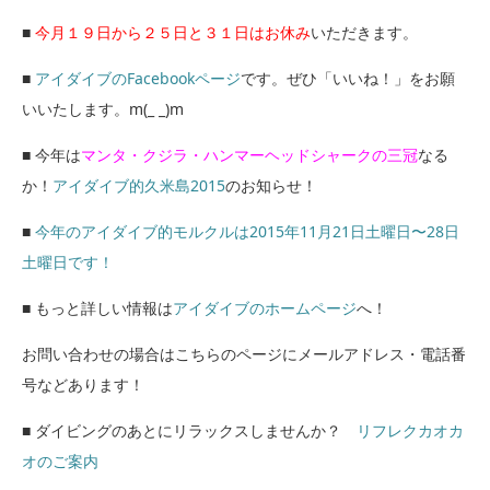
■
今月１９日から２５日と３１日はお休み
いただきます。
■
アイダイブのFacebookページ
です。ぜひ「いいね！」をお願
いいたします。m(_ _)m
■ 今年は
マンタ・クジラ・ハンマーヘッドシャークの三冠
なる
か！
アイダイブ的久米島2015
のお知らせ！
■
今年のアイダイブ的モルクルは2015年11月21日土曜日〜28日
土曜日です！
■ もっと詳しい情報は
アイダイブのホームページ
へ！
お問い合わせの場合はこちらのページにメールアドレス・電話番
号などあります！
■ ダイビングのあとにリラックスしませんか？
リフレクカオカ
オのご案内