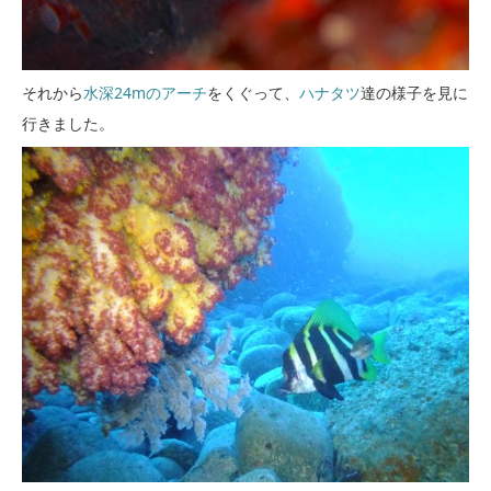
それから
水深24mのアーチ
をくぐって、
ハナタツ
達の様子を見に
行きました。