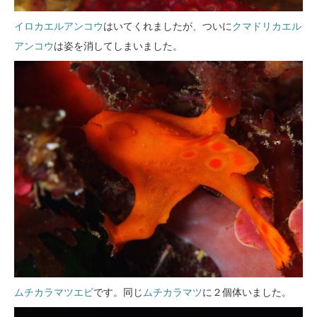
イロカエルアンコウ
はいてくれましたが、ついに
クマドリカエル
アンコウ
は姿を消してしまいました。
ムチカラマツエビ
です。同じ
ムチカラマツ
に２個体いました。