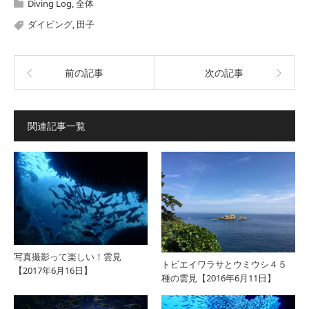
Diving Log
,
全体
ダイビング
,
田子
前の記事
次の記事
関連記事一覧
写真撮影って楽しい！雲見
トビエイワラサとウミウシ４５
【2017年6月16日】
種の雲見【2016年6月11日】