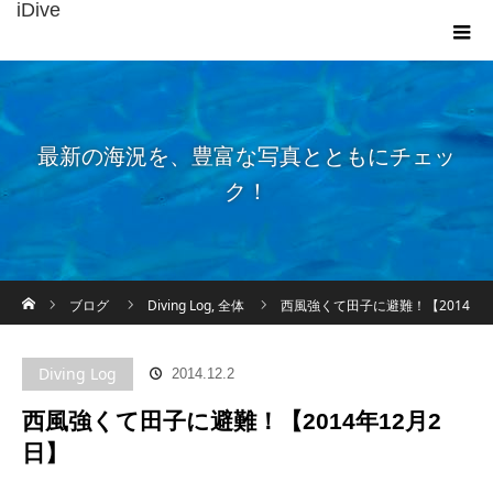
iDive
最新の海況を、豊富な写真とともにチェッ
ク！
ホーム
ブログ
Diving Log
,
全体
西風強くて田子に避難！【2014
年12月2日】
Diving Log
2014.12.2
西風強くて田子に避難！【2014年12月2
日】