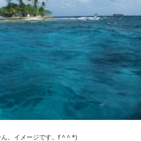
イメージです。f ^ ^ *)