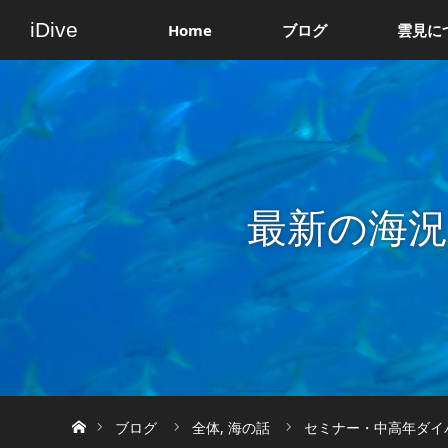
iDive
Home
ブログ
雲見に
最新の海
ホーム
ブログ
全体
,
海の話
セミナー・中高年ダイバ