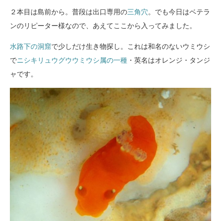
２本目は島前から。普段は出口専用の
三角穴
。でも今日はベテラ
ンのリピーター様なので、あえてここから入ってみました。
水路下の洞窟
で少しだけ生き物探し。これは和名のないウミウシ
で
ニシキリュウグウウミウシ属の一種
・英名はオレンジ・タンジ
ャです。