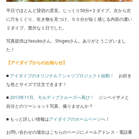
平日でほとんど貸切の雲見。じっくり50分×２ダイブ。次から次
に穴をくぐり、生き物を見つけ。５０分が短く感じる内容の濃い
２ダイブ。贅沢な１日でした。
写真提供はYasukoさん、Shigeoさん。ありがとうございまし
た！
【アイダイブからのお知らせ】
■
アイダイブのオリジナルＴシャツプロジェクト始動！
お好き
な色とサイズで注文できます！
■
2013年11月、モルディブクルーズへ再び！
ジンベイザメと
自分とのツーショット写真、撮りませんか？
■ もっと詳しい情報は
アイダイブのホームページ
へ！
お問い合わせの場合はこちらのページにメールアドレス・電話番