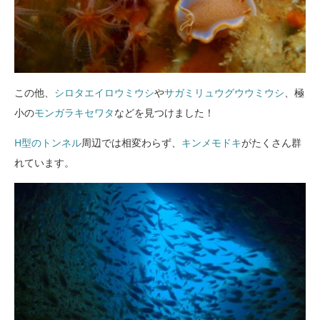
この他、
シロタエイロウミウシ
や
サガミリュウグウウミウシ
、極
小の
モンガラキセワタ
などを見つけました！
H型のトンネル
周辺では相変わらず、
キンメモドキ
がたくさん群
れています。