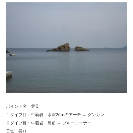
ポイント名 雲見
１ダイブ目：牛着岩 水深26mのアーチ → グンカン
２ダイブ目：牛着岩 島前 → ブルーコーナー
天気 曇り