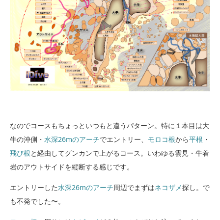
なのでコースもちょっといつもと違うパターン。特に１本目は大
牛の沖側・
水深26mのアーチ
でエントリー、
モロコ根
から
平根
・
飛び根
と経由してグンカンで上がるコース。いわゆる雲見・牛着
岩のアウトサイドを縦断する感じです。
エントリーした
水深26mのアーチ
周辺でまずは
ネコザメ
探し。で
も不発でした〜。