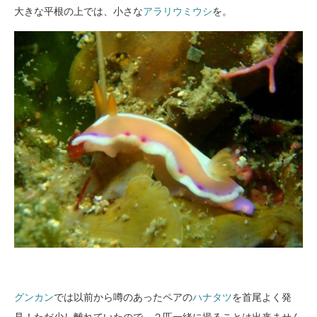
大きな平根の上では、小さな
アラリウミウシ
を。
グンカン
では以前から噂のあったペアの
ハナタツ
を首尾よく発
見！ただ少し離れていたので、２匹一緒に撮ることは出来ません