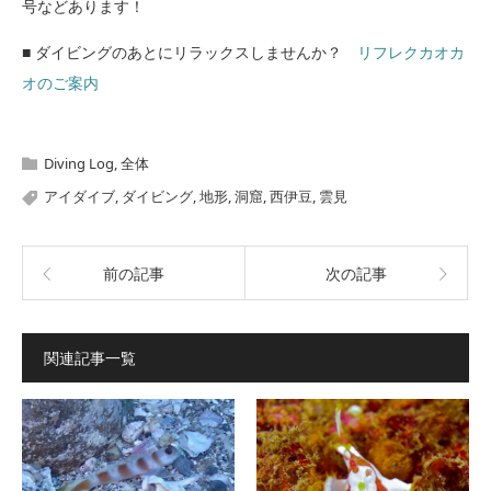
号などあります！
■ ダイビングのあとにリラックスしませんか？
リフレクカオカ
オのご案内
Diving Log
,
全体
アイダイブ
,
ダイビング
,
地形
,
洞窟
,
西伊豆
,
雲見
前の記事
次の記事
関連記事一覧