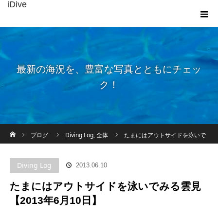
iDive
最新の海況を、豊富な写真とともにチェッ
ク！
ホーム
ブログ
Diving Log
,
全体
たまにはアウトサイドを泳いで
みる雲見【2013年6月10日】
Diving Log
2013.06.10
たまにはアウトサイドを泳いでみる雲見
【2013年6月10日】