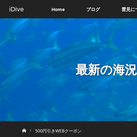
iDive
Home
ブログ
雲見に
最新の海
ホーム
500円引きWEBクーポン