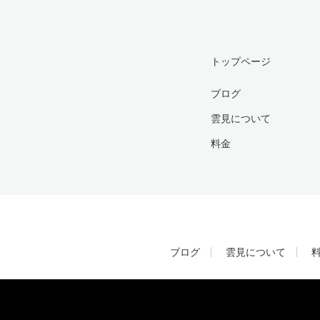
トップページ
ブログ
雲見について
料金
ブログ
雲見について