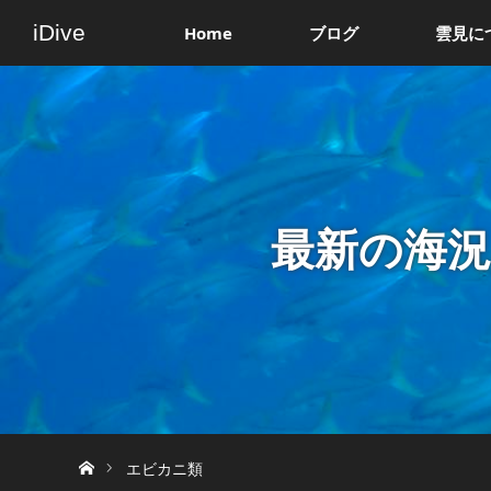
iDive
Home
ブログ
雲見に
最新の海
ホーム
エビカニ類