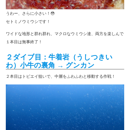
うわー、さらに小さい！😳
セトミノウミウシです！
ワイドな地形と群れ群れ、マクロなウミウシ達、両方を楽しんで
１本目は無事終了！
２ダイブ目：牛着岩（うしつきい
わ）小牛の裏角 → グンカン
２本目はトビエイ狙いで、中層をふわふわと移動する作戦！