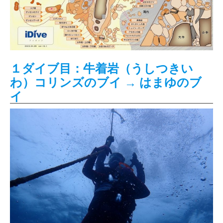
１ダイブ目：牛着岩（うしつきい
わ）コリンズのブイ → はまゆのブ
イ