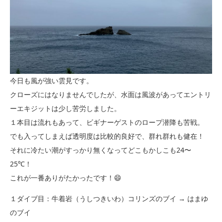
今日も風が強い雲見です。
クローズにはなりませんでしたが、水面は風波があってエントリ
ーエキジットは少し苦労しました。
１本目は流れもあって、ビギナーゲストのロープ潜降も苦戦。
でも入ってしまえば透明度は比較的良好で、群れ群れも健在！
それに冷たい潮がすっかり無くなってどこもかしこも24〜
25℃！
これが一番ありがたかったです！😄
１ダイブ目：牛着岩（うしつきいわ）コリンズのブイ → はまゆ
のブイ