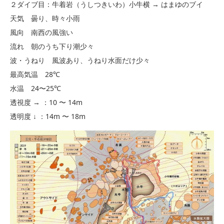
２ダイブ目：牛着岩（うしつきいわ）小牛横 → はまゆのブイ
天気 曇り、時々小雨
風向 南西の風強い
流れ 朝のうち下り潮少々
波・うねり 風波あり、うねり水面だけ少々
最高気温 28℃
水温 24〜25℃
透視度 → ：10 〜 14m
透明度 ↓ ：14m 〜 18m