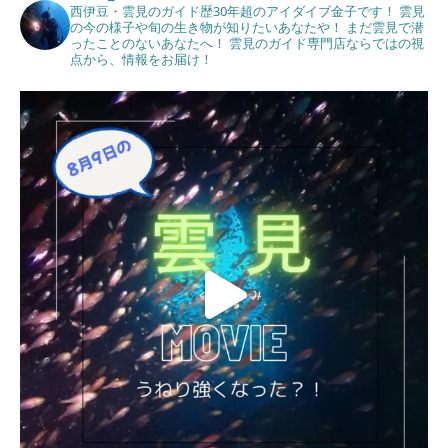
西伊豆・雲見のガイド歴30年超のアイダイブ金子です！
雲見
の今の様子や旬の生き物が知りたいあなたや！
まだ雲見で潜
ったことのないあなたへ！
雲見のガイド専門店ならではの視
点から、情報をお届け！