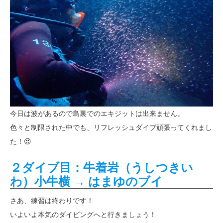
今日は波があるので島裏でのエキジットは出来ません。
色々と制限された中でも、リフレッシュダイブ頑張ってくれまし
た！😍
２ダイブ目：牛着岩（うしつきい
わ）小牛横 → はまゆのブイ
さあ、練習は終わりです！
いよいよ本気のダイビングへと行きましょう！