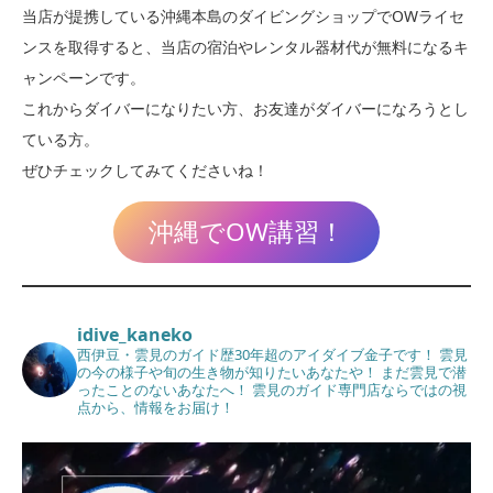
当店が提携している沖縄本島のダイビングショップでOWライセ
ンスを取得すると、当店の宿泊やレンタル器材代が無料になるキ
ャンペーンです。
これからダイバーになりたい方、お友達がダイバーになろうとし
ている方。
ぜひチェックしてみてくださいね！
沖縄でOW講習！
idive_kaneko
西伊豆・雲見のガイド歴30年超のアイダイブ金子です！
雲見
の今の様子や旬の生き物が知りたいあなたや！
まだ雲見で潜
ったことのないあなたへ！
雲見のガイド専門店ならではの視
点から、情報をお届け！