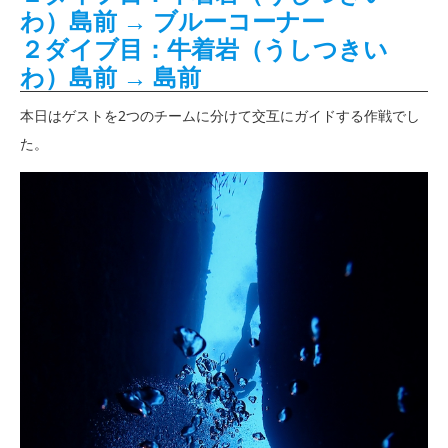
わ）島前 → ブルーコーナー
２ダイブ目：牛着岩（うしつきい
わ）島前 → 島前
本日はゲストを2つのチームに分けて交互にガイドする作戦でし
た。