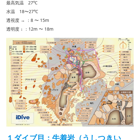
最高気温 27℃
水温 18〜27℃
透視度 → ：8 〜 15m
透明度 ↓ ：12m 〜 18m
１ダイブ目：牛着岩（うしつきい