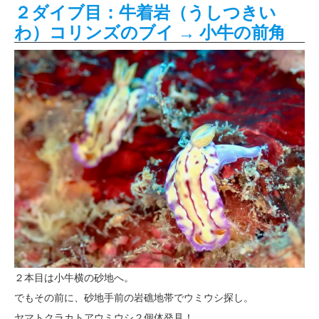
２ダイブ目：牛着岩（うしつきい
わ）コリンズのブイ → 小牛の前角
２本目は小牛横の砂地へ。
でもその前に、砂地手前の岩礁地帯でウミウシ探し。
ヤマトクラカトアウミウシ２個体発見！