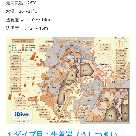
最高気温 26℃
水温 20〜21℃
透視度 → ：10 〜 14m
透明度 ↓ ：12 〜 16m
１ダイブ目：牛着岩（うしつきい