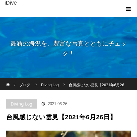
iDive
最新の海況を、豊富な写真とともにチェッ
ク！
ホーム
ブログ
Diving Log
台風感じない雲見【2021年6月26
日】
Diving Log
2021.06.26
台風感じない雲見【2021年6月26日】