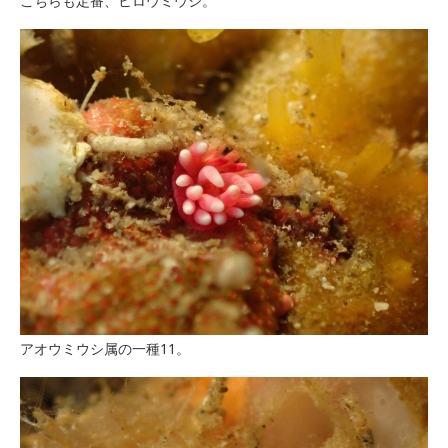
こちらも定番、ヒロウミウシ。
アオウミウシ属の一種11。