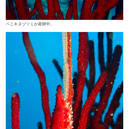
ベニキヌヅツミが産卵中。