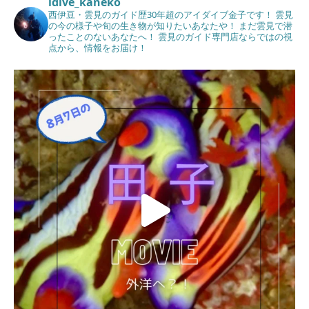
idive_kaneko
西伊豆・雲見のガイド歴30年超のアイダイブ金子です！
雲見
の今の様子や旬の生き物が知りたいあなたや！
まだ雲見で潜
ったことのないあなたへ！
雲見のガイド専門店ならではの視
点から、情報をお届け！