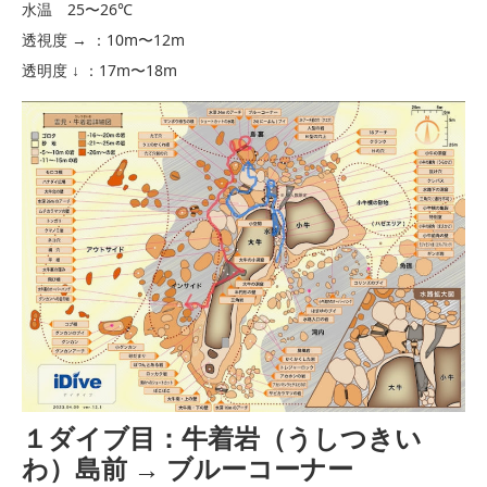
水温 25〜26℃
透視度 → ：10m〜12m
透明度 ↓ ：17m〜18m
１ダイブ目：牛着岩（うしつきい
わ）島前 → ブルーコーナー