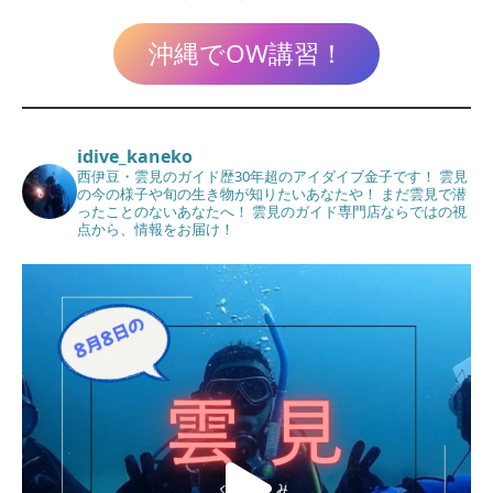
沖縄でOW講習！
idive_kaneko
西伊豆・雲見のガイド歴30年超のアイダイブ金子です！
雲見
の今の様子や旬の生き物が知りたいあなたや！
まだ雲見で潜
ったことのないあなたへ！
雲見のガイド専門店ならではの視
点から、情報をお届け！