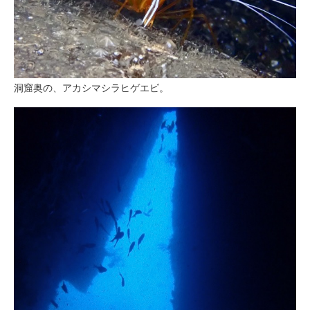
洞窟奥の、アカシマシラヒゲエビ。