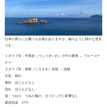
日本の周りには幾つも台風がありますが、嘘のように静かな雲見
です。
１ダイブ目：牛着岩（うしつきいわ）小牛の裏角 → ブルーコー
ナー
２ダイブ目：黒崎（くろさき）先端 → 浅根
天気 晴れ
風向 ほとんどなし
流れ ほとんどなし
波・うねり うねり極小、ダイビングに影響なし
最高気温 31℃