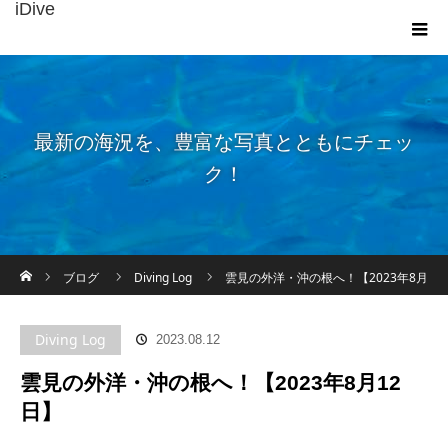
iDive
最新の海況を、豊富な写真とともにチェッ
ク！
ホーム
ブログ
Diving Log
雲見の外洋・沖の根へ！【2023年8月
12日】
Diving Log
2023.08.12
雲見の外洋・沖の根へ！【2023年8月12
日】