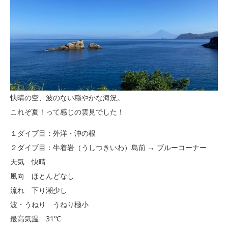
快晴の空、波のない穏やかな海況。
これぞ夏！って感じの雲見でした！
１ダイブ目：外洋・沖の根
２ダイブ目：牛着岩（うしつきいわ）島前 → ブルーコーナー
天気 快晴
風向 ほとんどなし
流れ 下り潮少し
波・うねり うねり極小
最高気温 31℃