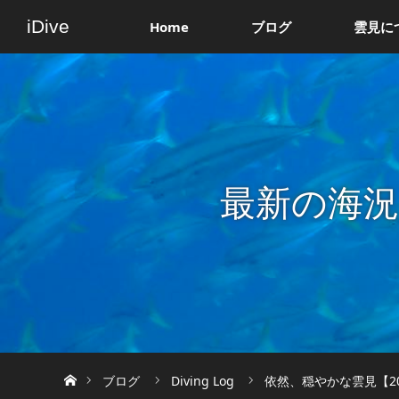
iDive
Home
ブログ
雲見に
最新の海
ホーム
ブログ
Diving Log
依然、穏やかな雲見【20