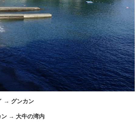
 → グンカン
ン → 大牛の湾内