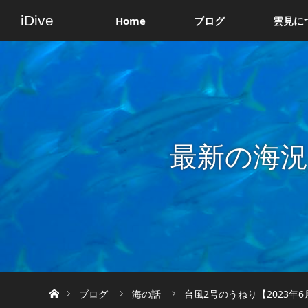
iDive
Home
ブログ
雲見に
最新の海
ホーム
ブログ
海の話
台風2号のうねり【2023年6