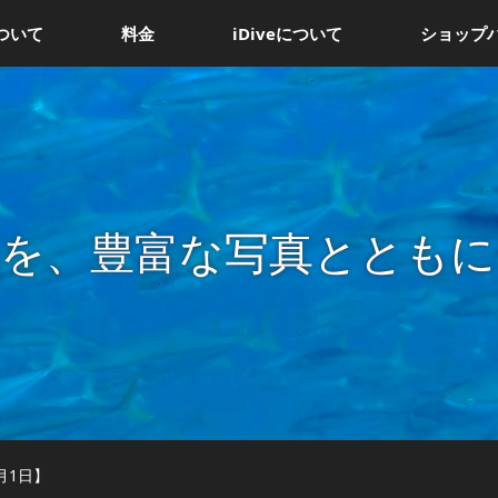
ついて
料金
iDiveについて
ショップ
況を、豊富な写真とともに
月1日】