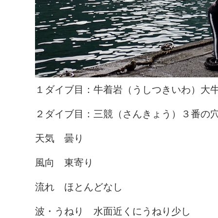
１ダイブ目：牛着岩（うしつきいわ）大
２ダイブ目：三競（さんきょう）３番の穴
天気 曇り
風向 東寄り
流れ ほとんどなし
波・うねり 水面近くにうねり少し