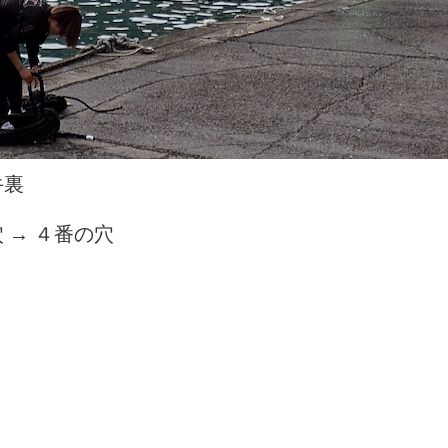
牛裏
 → ４番の穴