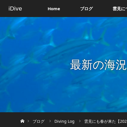
iDive
Home
ブログ
雲見に
最新の海
ホーム
ブログ
Diving Log
雲見にも春が来た【202