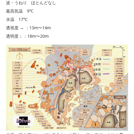
波・うねり ほとんどなし
最高気温 9℃
水温 17℃
透視度 → ：13m〜14m
透明度 ↓ ：18m〜20m