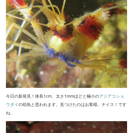
今日の新発見！体長1cm、太さ1mmほどと極小の
アジアコショ
ウダイ
の幼魚と思われます。見つけたのはお客様。ナイス！です
ね。