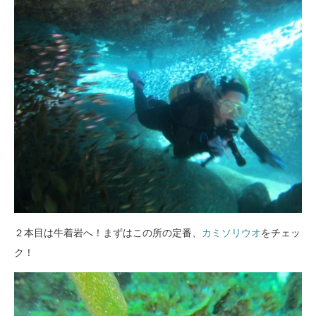
２本目は牛着岩へ！まずはこの所の定番、
カミソリウオ
をチェッ
ク！