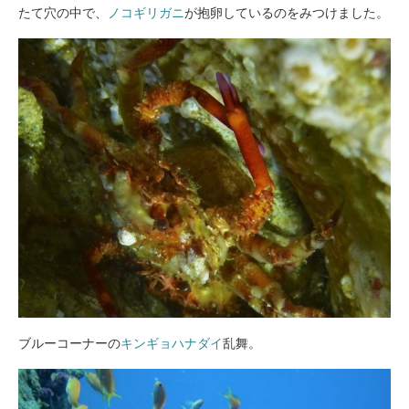
たて穴の中で、
ノコギリガニ
が抱卵しているのをみつけました。
ブルーコーナーの
キンギョハナダイ
乱舞。