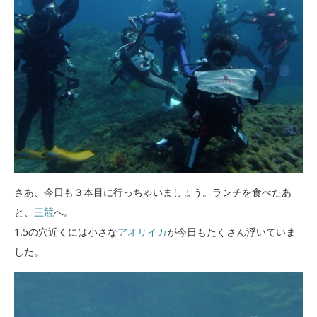
さあ、今日も３本目に行っちゃいましょう。ランチを食べたあ
と、
三競
へ。
1.5の穴近くには小さな
アオリイカ
が今日もたくさん浮いていま
した。