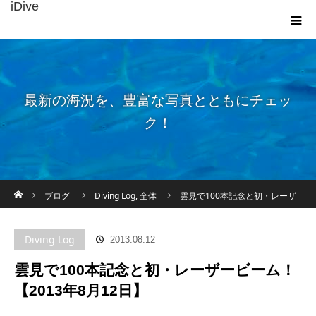
iDive
最新の海況を、豊富な写真とともにチェッ
ク！
ホーム
ブログ
Diving Log
,
全体
雲見で100本記念と初・レーザ
ービーム！【2013年8月12日】
Diving Log
2013.08.12
雲見で100本記念と初・レーザービーム！
【2013年8月12日】