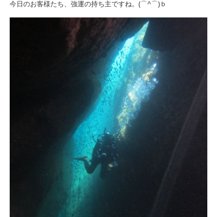
今日のお客様たち、強運の持ち主ですね。(⌒^⌒)ｂ