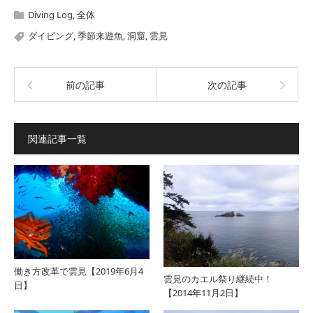
Diving Log
,
全体
ダイビング
,
季節来遊魚
,
洞窟
,
雲見
前の記事
次の記事
関連記事一覧
働き方改革で雲見【2019年6月4
雲見のカエル祭り継続中！
日】
【2014年11月2日】