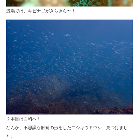
浅場では、キビナゴがきらきら〜！
２本目は白崎へ！
なんか、不思議な触覚の形をしたニシキウミウシ、見つけまし
た。