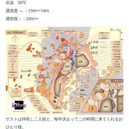
水温 26℃
透視度 → ：15m〜16m
透明度 ↓ ：20m〜
ゲストは仲良し二人組と、毎年決まってこの時期に来てくれるお
ひとり様。