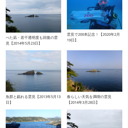
雲見で200本記念！【2020年2月
べた凪・若干透明度も回復の雲
19日】
見【2014年5月23日】
魚群と戯れる雲見【2013年5月13
春らしい天気を満喫の雲見
日】
【2014年3月28日】