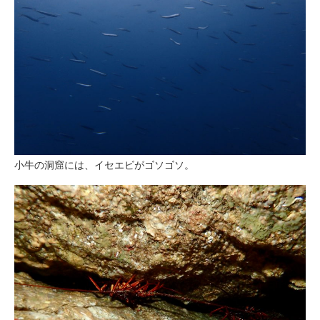
小牛の洞窟には、イセエビがゴソゴソ。