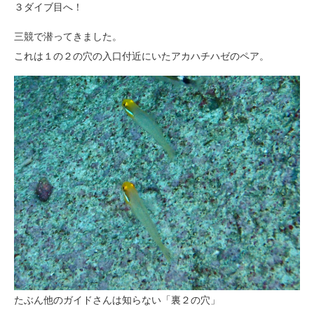
３ダイブ目へ！
三競で潜ってきました。
これは１の２の穴の入口付近にいたアカハチハゼのペア。
たぶん他のガイドさんは知らない「裏２の穴」