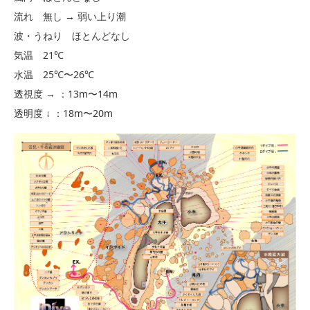
流れ 無し → 弱い上り潮
波・うねり ほとんどなし
気温 21℃
水温 25℃〜26℃
透視度 → ：13m〜14m
透明度 ↓ ：18m〜20m