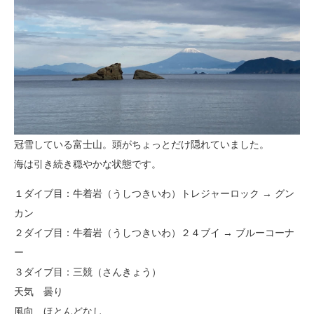
冠雪している富士山。頭がちょっとだけ隠れていました。
海は引き続き穏やかな状態です。
１ダイブ目：牛着岩（うしつきいわ）トレジャーロック → グン
カン
２ダイブ目：牛着岩（うしつきいわ）２４ブイ → ブルーコーナ
ー
３ダイブ目：三競（さんきょう）
天気 曇り
風向 ほとんどなし