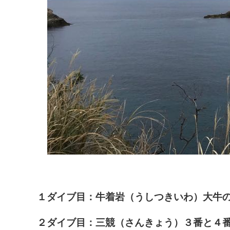
１ダイブ目：牛着岩（うしつきいわ）大
２ダイブ目：三競（さんきょう）３番と４