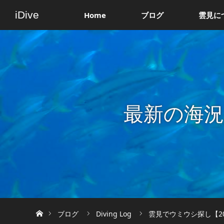
iDive
Home
ブログ
雲見に
最新の海
ホーム
ブログ
Diving Log
雲見でウミウシ探し【20