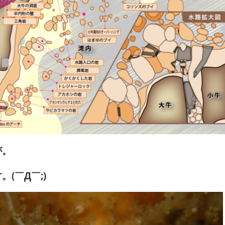
が。
(￣Д￣;)