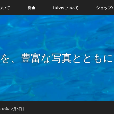
ついて
料金
iDiveについて
ショップ
況を、豊富な写真とともに
18年12月6日】