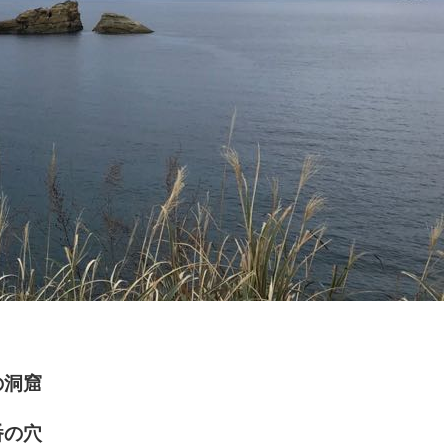
牛の洞窟
番の穴