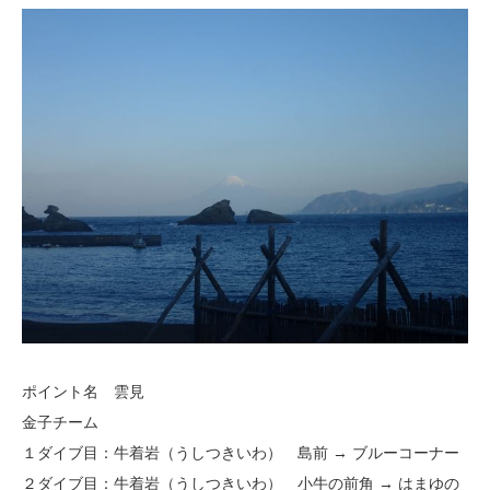
ポイント名 雲見
金子チーム
１ダイブ目：牛着岩（うしつきいわ） 島前 → ブルーコーナー
２ダイブ目：牛着岩（うしつきいわ） 小牛の前角 → はまゆの