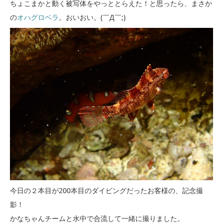
ちょこまかと動く被写体をやっととらえた！と思ったら、まさか
の
オハグロベラ
。おいおい。(￣Д￣;)
今日の２本目が200本目のダイビングだったお客様の、記念撮
影！
かなちゃんチームと水中で合流して一緒に撮りました。