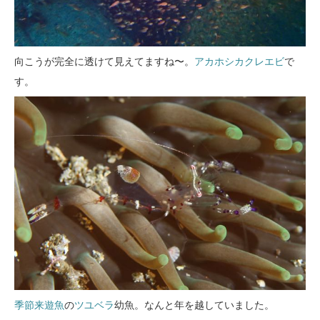
向こうが完全に透けて見えてますね〜。
アカホシカクレエビ
で
す。
季節来遊魚
の
ツユベラ
幼魚。なんと年を越していました。