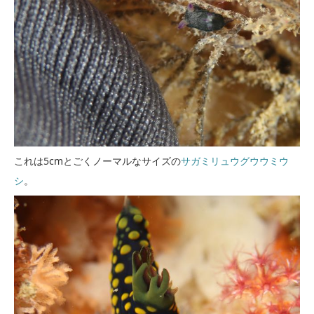
これは5cmとごくノーマルなサイズの
サガミリュウグウウミウ
シ
。