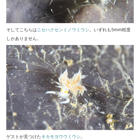
そしてこちらは
ニセハクセンミノウミウシ
。いずれも5mm程度
しかありません。
ゲストが見つけた
キカモヨウウミウシ
。