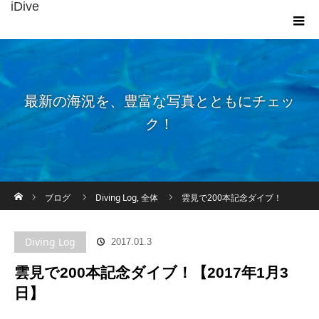
iDive
最新の海況を、豊富な写真とともにチェッ
ク！
ホーム
ブログ
Diving Log
,
全体
雲見で200本記念ダイブ！
【2017年1月3日】
Diving Log
2017.01.3
雲見で200本記念ダイブ！【2017年1月3
日】