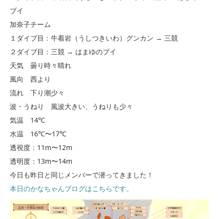
ブイ
加奈子チーム
１ダイブ目：牛着岩（うしつきいわ）グンカン → 三競
２ダイブ目：三競 → はまゆのブイ
天気 曇り時々晴れ
風向 西より
流れ 下り潮少々
波・うねり 風波大きい、うねりも少々
気温 14℃
水温 16℃〜17℃
透視度：11m〜12m
透明度：13m〜14m
今日も昨日と同じメンバーで潜ってきました！
本日のかなちゃんブログはこちらです。