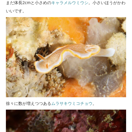
まだ体長2cmと小さめの
キャラメルウミウシ
。小さいほうがかわ
いいです。
徐々に数が増えつつある
ムラサキウミコチョウ
。