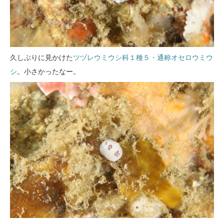
久しぶりに見かけた
ツヅレウミウシ科１種５・通称オセロウミウ
シ
。小さかったなー。