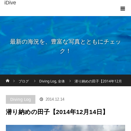
iDive
最新の海況を、豊富な写真とともにチェッ
ク！
ホーム
ブログ
Diving Log
,
全体
潜り納めの田子【2014年12月
14日】
Diving Log
2014.12.14
潜り納めの田子【2014年12月14日】